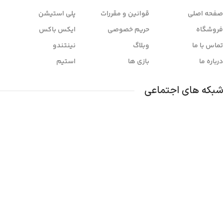
صفحه اصلی
قوانین و مقررات
پلی استیشن
فروشگاه
حریم خصوصی
ایکس باکس
تماس با ما
وبلاگ
نینتندو
درباره ما
بازی ها
استیم
شبکه های اجتماعی
شماره تماس:
09931759570
آدرس
فارس، داراب، سه راه بهار، جنب پست بانک