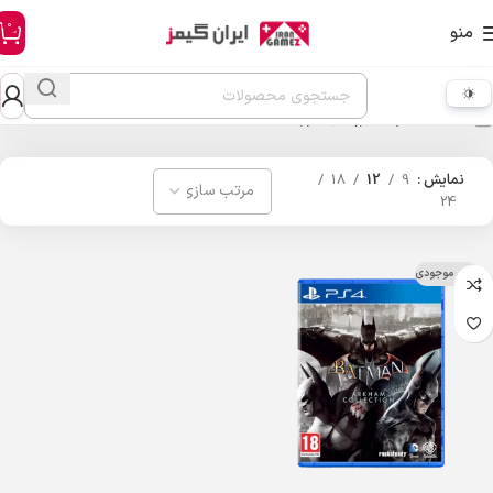
0
منو
خانه
محصولات برچسب خورده “batman”
نمایش
9
12
18
24
اتمام موجودی