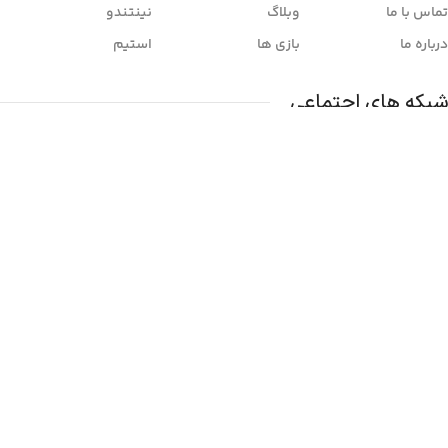
تماس با ما
وبلاگ
نینتندو
درباره ما
بازی ها
استیم
شبکه های اجتماعی
شماره تماس:
09931759570
آدرس
فارس، داراب، سه راه بهار، جنب پست بانک
نمایش روی نقشه