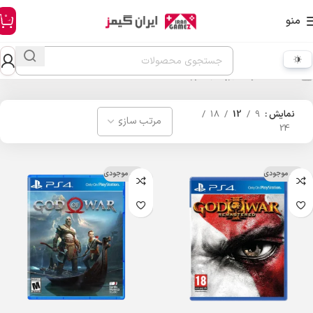
0
منو
خانه
محصولات برچسب خورده “god of war”
نمایش
9
12
18
24
اتمام موجودی
اتمام موجودی