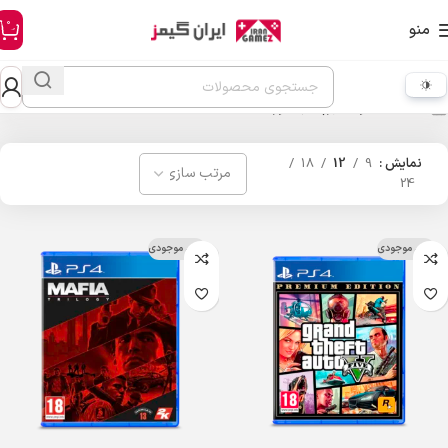
0
منو
خانه
محصولات برچسب خورده “gta”
نمایش
9
12
18
24
اتمام موجودی
اتمام موجودی