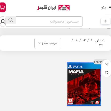
0
منو
خانه
محصولات برچسب خورده “mafia”
نمایش
9
12
18
24
اتمام موجودی