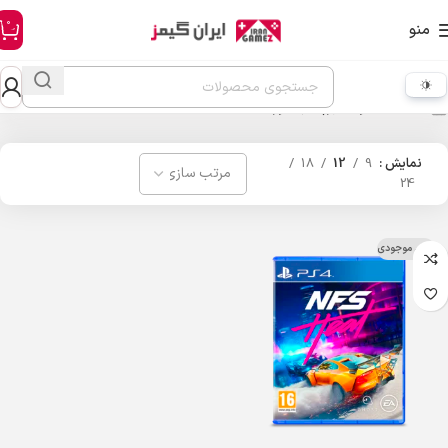
0
منو
خانه
محصولات برچسب خورده “need for speed”
نمایش
9
12
18
24
اتمام موجودی