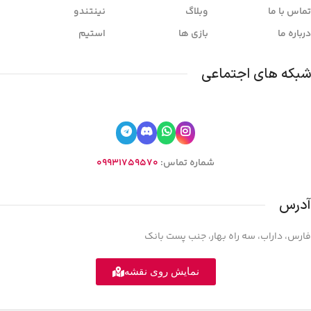
تماس با ما
وبلاگ
نینتندو
درباره ما
بازی ها
استیم
شبکه های اجتماعی
شماره تماس:
09931759570
آدرس
فارس، داراب، سه راه بهار، جنب پست بانک
نمایش روی نقشه