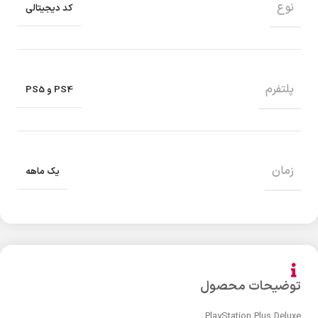
نوع
کد دیجیتالی
پلتفرم
PS4 و PS5
زمان
یک ماهه
توضیحات محصول
PlayStation Plus Deluxe