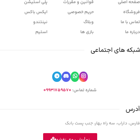
صفحه اصلی
قوانین و مقررات
پلی استیشن
فروشگاه
حریم خصوصی
ایکس باکس
تماس با ما
وبلاگ
نینتندو
درباره ما
بازی ها
استیم
شبکه های اجتماعی
شماره تماس:
09931759570
آدرس
فارس، داراب، سه راه بهار، جنب پست بانک
نمایش روی نقشه