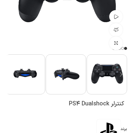
تماشای ویدئو
مشاهده 360 درجه
بزرگنمایی تصویر
کنترلر PS4 Dualshock
برند