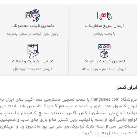
بازی های انحصاری
بازی های انحصاری
کنترلر ارگونومیک
کنترلر ارگونومیک
امکان استفاده از سرویس گیم پس
امکان استفاده از سرویس گیم پس
ارسال سریع سفارشات
تضمین قیمت محصولات
با پست پیشتاز
پایین ترین قیمت در سطح اینترنت
تضمین کیفیت و اصالت
تضمین کیفیت و اصالت
فروش مستقیم بدون واسطه
فروش محصولات اورجینال
ایران گیمز
فروشگاه irangamez.com با هدف تسهیل دسترسی همه گیمر های ایران به
انواع کنسول های بازی و قطعات سیستم گیمینگ تاسیس شد. اینجا می
توانید انواع پلی استیشن، ایکس باکس، نینتندو سویچ، کامپیوتر و لپ تاپ و
لوازم جانبی آنها از جمله باکیفیت ترین کنترلر ها و بازی های جدید و همچنین
قطعات پی سی از جمله کارت گرافیک، رم، سی پی یو، مادربورد و… را خریداری
کرده و درب منزل تحویل بگیرید.