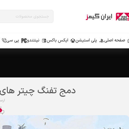
صفحه اصلی
پلی استیشن
ایکس باکس
نینتندو
پی سی
دمج تفنگ چیتر های 
ارس
رو
0