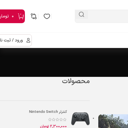
0
0
تومان
ورود / ثبت نا
محصولات
کنترلر Nintendo Switch
2,300,000
تومان